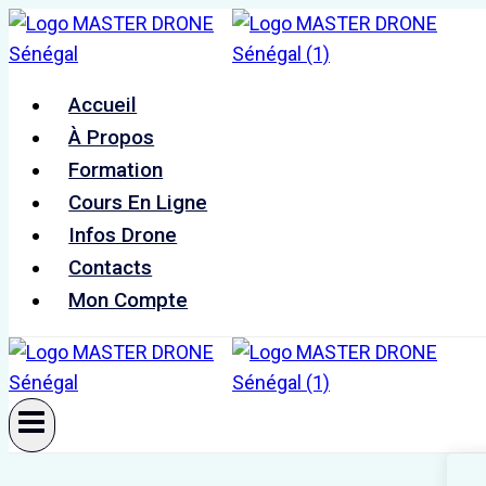
Aller
au
contenu
Accueil
À Propos
Formation
Cours En Ligne
Infos Drone
Contacts
Mon Compte